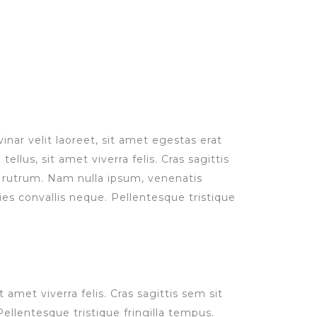
TEL 02-123-8713 & 02-123-8714
inar velit laoreet, sit amet egestas erat
ellus, sit amet viverra felis. Cras sagittis
 rutrum. Nam nulla ipsum, venenatis
cies convallis neque. Pellentesque tristique
 amet viverra felis. Cras sagittis sem sit
ellentesque tristique fringilla tempus.