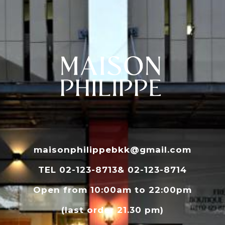
maisonphilippebkk@gmail.com
TEL 02-123-8713& 02-123-8714
Open from 10:00am to 22:00pm
(last order 21.30 pm)