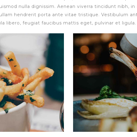
uismod nulla dignissim. Aenean viverra tincidunt nibh, i
lam hendrerit porta ante vitae tristique. Vestibulum ant
la libero, feugiat faucibus mattis eget, pulvinar et ligula.