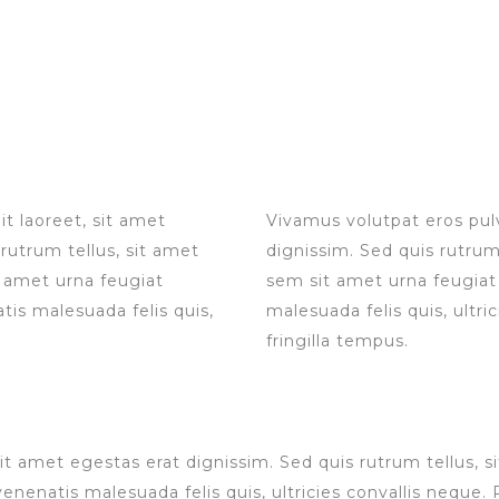
Home
Menu
Grocery
Contact Us
it laoreet, sit amet
Vivamus volutpat eros pulv
rutrum tellus, sit amet
dignissim. Sed quis rutrum t
it amet urna feugiat
sem sit amet urna feugiat
is malesuada felis quis,
malesuada felis quis, ultri
fringilla tempus.
it amet egestas erat dignissim. Sed quis rutrum tellus, sit
enatis malesuada felis quis, ultricies convallis neque. P