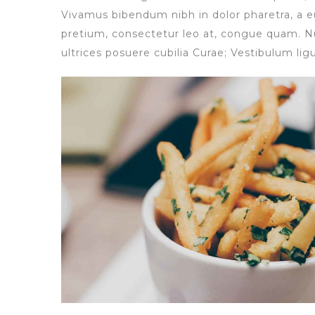
Vivamus bibendum nibh in dolor pharetra, a e
pretium, consectetur leo at, congue quam. Nul
ultrices posuere cubilia Curae; Vestibulum ligu